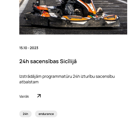
15.10 - 2023
24h sacensības Sicīlijā
Izstrādājām programmatūru 24h izturību sacensību
atbalstam
Vairāk
24h
endurance