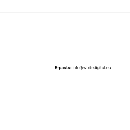
E-pasts:
info@whitedigital.eu
SKV-L-2021/208