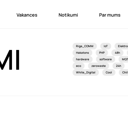
Vakances
Notikumi
Par mums
MI
Riga_COMM
IoT
Elektro
Hakatons
PHP
48h
hardware
software
MQ
eco
zerowaste
24h
White_Digital
Cool
Chil