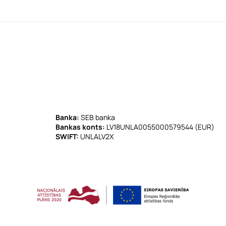
Banka:
SEB banka
Bankas konts:
LV18UNLA0055000579544 (EUR)
SWIFT:
UNLALV2X
 programma Starptautiskās konkurētspējas veicināšana. Līguma Nr. 