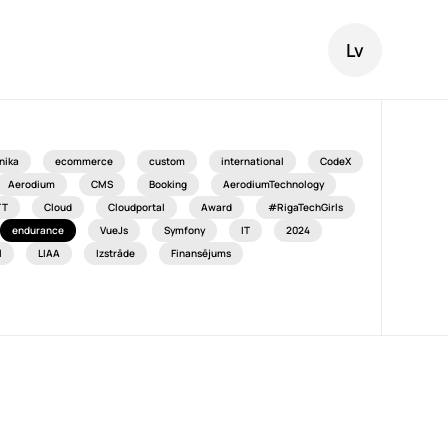
Lv
nika
ecommerce
custom
international
CodeX
Aerodium
CMS
Booking
AerodiumTechnology
TT
Cloud
Cloudportal
Award
#RigaTechGirls
endurance
VueJs
Symfony
IT
2024
l
LIAA
Izstrāde
Finansējums