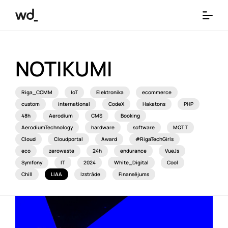
NOTIKUMI
Riga_COMM
IoT
Elektronika
ecommerce
custom
international
CodeX
Hakatons
PHP
48h
Aerodium
CMS
Booking
AerodiumTechnology
hardware
software
MQTT
Cloud
Cloudportal
Award
#RigaTechGirls
eco
zerowaste
24h
endurance
VueJs
Symfony
IT
2024
White_Digital
Cool
Chill
LIAA
Izstrāde
Finansējums