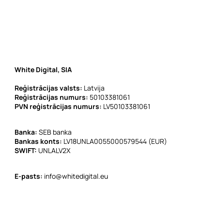
White Digital, SIA
Reģistrācijas valsts:
Latvija
Reģistrācijas numurs:
50103381061
PVN reģistrācijas numurs:
LV50103381061
Banka:
SEB banka
Bankas konts:
LV18UNLA0055000579544 (EUR)
SWIFT:
UNLALV2X
E-pasts:
info@whitedigital.eu