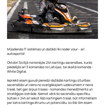
Mūsdienās IT sistēmas un dažādi rīki noder visur - arī
autosportā!
Oktobrī Sicīlijā norisinājās 24h kartingu sacensības, kurās
piedalījās arī 3 komandas no Latvijas, tai skaitā komanda -
White Digital.
Iepriekš esam guvuši pieredzi dažādās kartingu izturības
sacensībās un viens no svarīgākajiem uzdevumiem ir nevis
trasē, bet gan ārpus trases - komandas menedžments un
stratēģijas izstrāde. Ņemot vērā šo sacensību specifiku,
būtiski ir 24h arī sekot līdzi kartingiem trasē, būt informētiem
par katra kartinga ātrumu un potenciālu, ko līdz šim esam