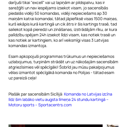
darījuši tikai "excelī" vai uz lapiņām ar pildspalvu, kas ir
sarežģīti un nav iespējams izsekot visam, jo sacensībās
piedalās vidēji 50 komandas, vidēji nepieciešams ap 30
maiņām katrai komandai, tātad jāpiefiksē visas 1500 maiņas,
kurš iekāpis kurā kartingā un cik ātrs ir šis kartings trasē, tad
saliekot kopā pieredzi un zināšanas, izstrādājām rīku, ar kura
palīdzību spējam 24h izsekot līdzi visam, kas notiek trasē un
kas notiek ar kartingiem, ko arī veiksmīgi visas 3 Latvijas
komandas izmantoja.
Esam apkopojuši programmas trūkumus un nepieciešamos
uzlabojumus, turpinām strādāt un uz nākošajām sacensībām
atgriezīsimies vēl spēcīgāki! Šobrīd jau mūsu pakalpojumus
vēlas izmantot spēcīgākā komanda no Polijas - tātad esam
uz pareizā ceļa!
Plašāk par sacensībām Sicīlijā:
Komanda no Latvijas izcīna
līdz šim labāko vietu augsta līmeņa 24 stundu kartingā –
Motoru sports – Sportacentrs.com