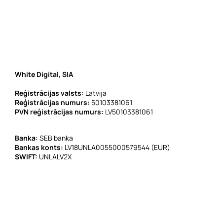
White Digital, SIA
Reģistrācijas valsts:
Latvija
Reģistrācijas numurs:
50103381061
PVN reģistrācijas numurs:
LV50103381061
Banka:
SEB banka
Bankas konts:
LV18UNLA0055000579544 (EUR)
SWIFT:
UNLALV2X
E-pasts:
info@whitedigital.eu