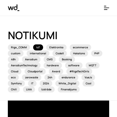
NOTIKUMI
Riga_COMM
IoT
Elektronika
ecommerce
custom
international
CodeX
Hakatons
PHP
48h
Aerodium
CMS
Booking
AerodiumTechnology
hardware
software
MQTT
Cloud
Cloudportal
Award
#RigaTechGirls
eco
zerowaste
24h
endurance
VueJs
Symfony
IT
2024
White_Digital
Cool
Chill
LIAA
Izstrāde
Finansējums