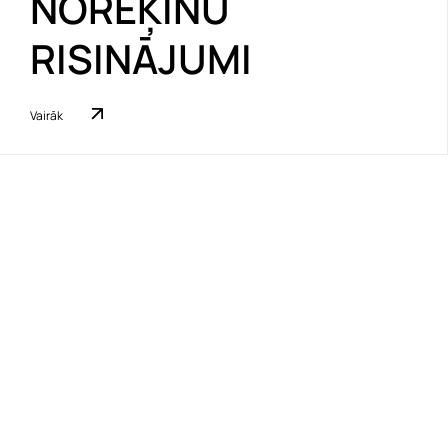
NORĒĶINU
RISINĀJUMI
Vairāk