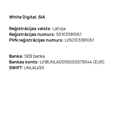
White Digital, SIA
Reģistrācijas valsts:
Latvija
Reģistrācijas numurs:
50103381061
PVN reģistrācijas numurs:
LV50103381061
Banka:
SEB banka
Bankas konts:
LV18UNLA0055000579544 (EUR)
SWIFT:
UNLALV2X
E-pasts:
info@whitedigital.eu
ERAF Darbības programma Starptautiskās konkurētspējas