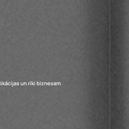
ikācijas un rīki biznesam