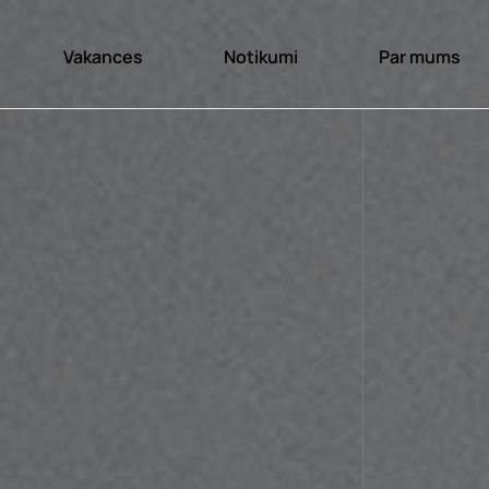
Vakances
Notikumi
Par mums