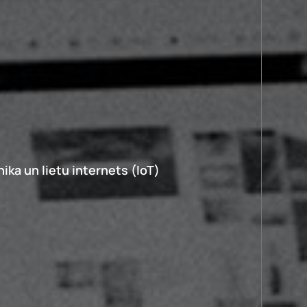
nika un lietu internets (IoT)