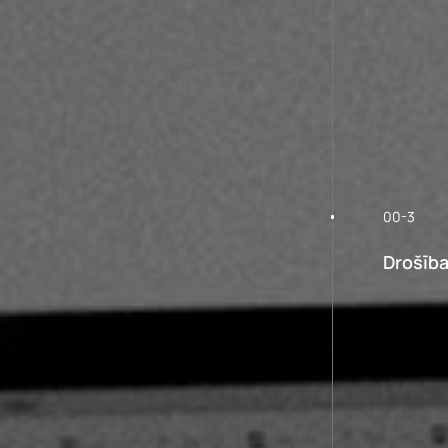
00-3
Drošīb