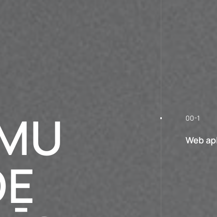
ĒMU
00-1
Web apl
DE