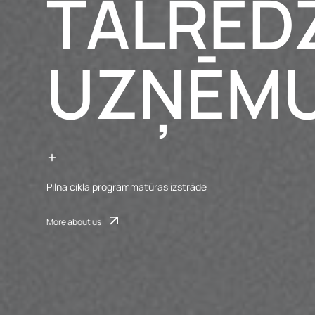
TĀLRED
UZŅĒM
Pilna cikla programmatūras izstrāde
More about us