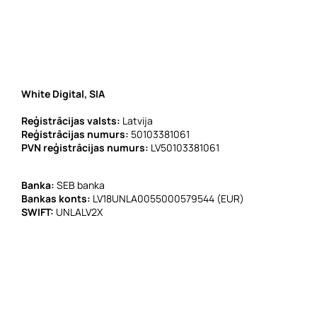
White Digital, SIA
Reģistrācijas valsts:
Latvija
Reģistrācijas numurs:
50103381061
PVN reģistrācijas numurs:
LV50103381061
Banka:
SEB banka
Bankas konts:
LV18UNLA0055000579544 (EUR)
SWIFT:
UNLALV2X
E-pasts:
info@whitedigital.eu