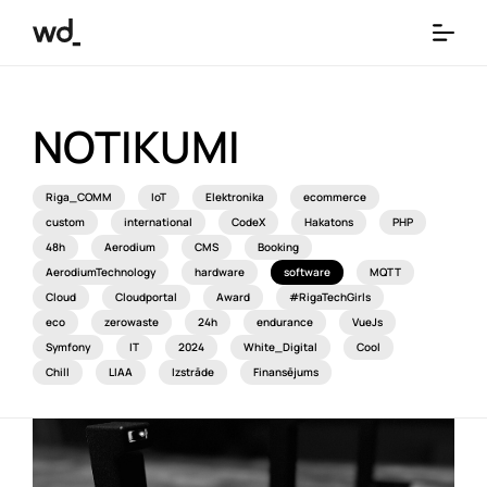
NOTIKUMI
Riga_COMM
IoT
Elektronika
ecommerce
custom
international
CodeX
Hakatons
PHP
48h
Aerodium
CMS
Booking
AerodiumTechnology
hardware
software
MQTT
Cloud
Cloudportal
Award
#RigaTechGirls
eco
zerowaste
24h
endurance
VueJs
Symfony
IT
2024
White_Digital
Cool
Chill
LIAA
Izstrāde
Finansējums