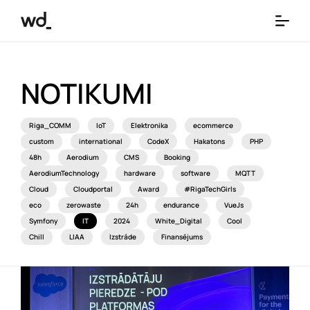
NOTIKUMI
Riga_COMM
IoT
Elektronika
ecommerce
custom
international
CodeX
Hakatons
PHP
48h
Aerodium
CMS
Booking
AerodiumTechnology
hardware
software
MQTT
Cloud
Cloudportal
Award
#RigaTechGirls
eco
zerowaste
24h
endurance
VueJs
Symfony
IT
2024
White_Digital
Cool
Chill
LIAA
Izstrāde
Finansējums