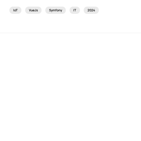
IoT
VueJs
Symfony
IT
2024