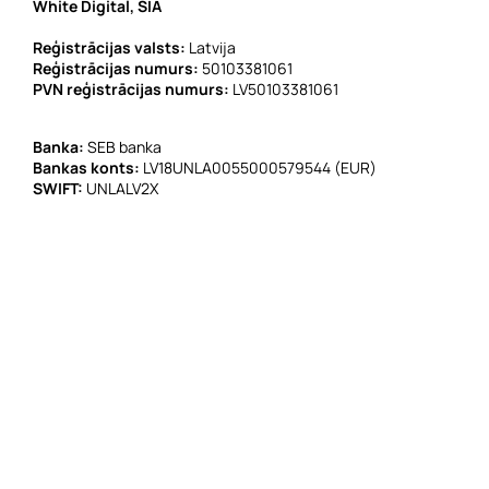
White Digital, SIA
Reģistrācijas valsts:
Latvija
Reģistrācijas numurs:
50103381061
PVN reģistrācijas numurs:
LV50103381061
Banka:
SEB banka
Bankas konts:
LV18UNLA0055000579544 (EUR)
SWIFT:
UNLALV2X
E-pasts:
info@whitedigital.eu
ERAF Darbības programma Starptautiskās konkurētspējas
veicināšana. Līguma Nr. SKV-L-2021/208